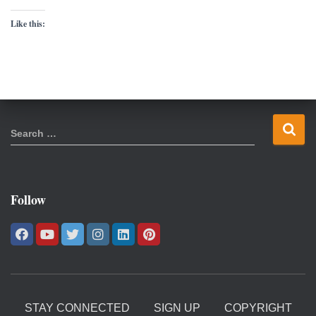
Like this:
S
Search …
e
a
r
c
Follow
h
f
o
r
:
STAY CONNECTED
SIGN UP
COPYRIGHT