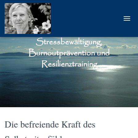
T
O
G
Stressbewältigung,
G
L
Burnoutprävention und
E
N
Resilienztraining
A
V
I
G
A
T
I
O
N
Die befreiende Kraft des