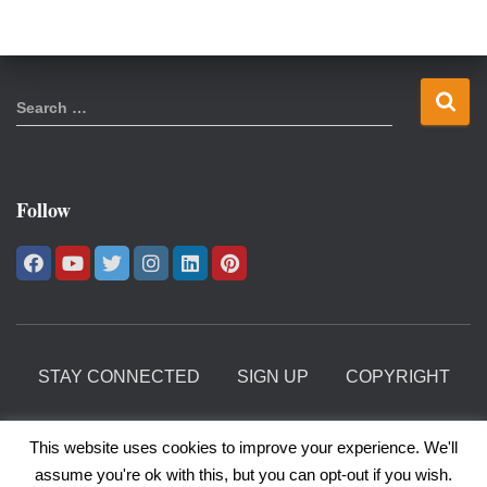
S
Search …
e
a
r
c
Follow
h
f
o
r
:
STAY CONNECTED
SIGN UP
COPYRIGHT
PRIVACY POLICY
This website uses cookies to improve your experience. We'll
assume you're ok with this, but you can opt-out if you wish.